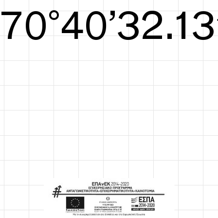
S/S26
70°40’32.52