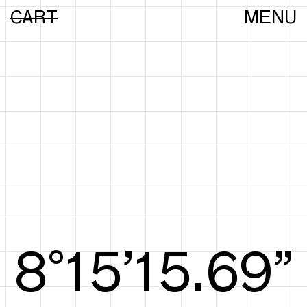
CART
MENU
8°15’15.88”