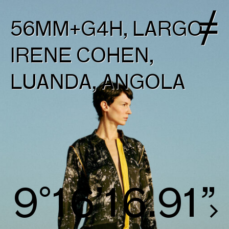
56MM+G4H, LARGO
IRENE COHEN,
LUANDA, ANGOLA
9°16’17.57”