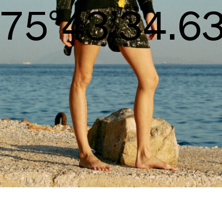
S/S26
78°44’35.98