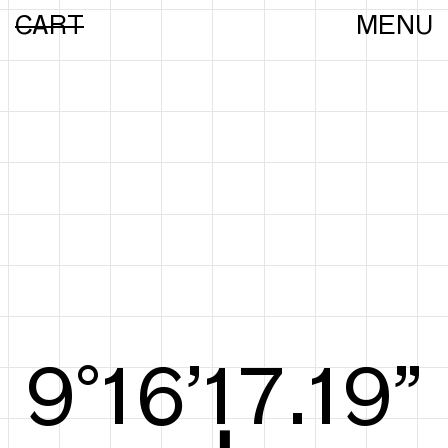
CART
MENU
9°16’17.38”