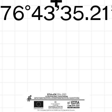
77°44’35.59