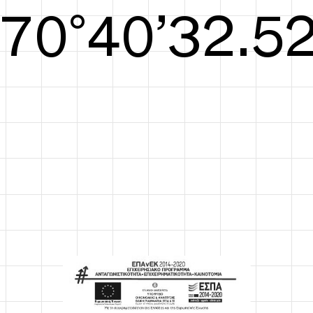
S/S26
71°41’32.90