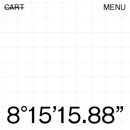
CART
MENU
8°15’16.07”