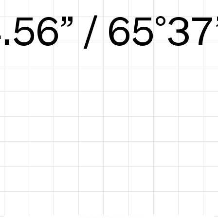
5.13” / 67°38