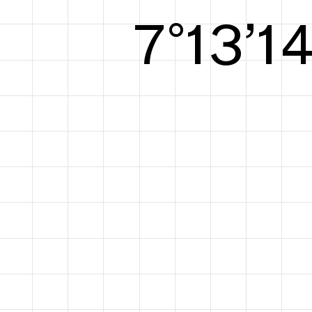
8°14’1