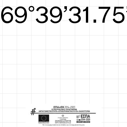
S/S26
70°40’32.13