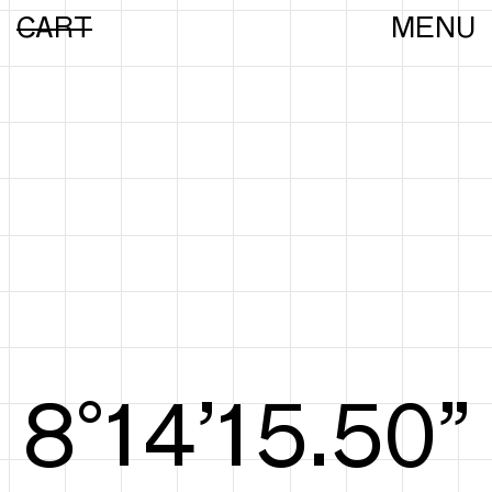
CART
MENU
8°15’15.69”