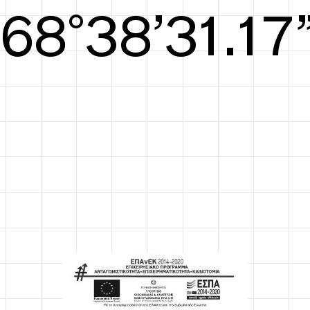
S/S26
68°39’31.55