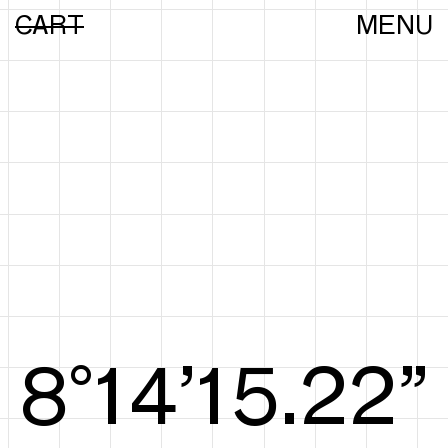
CART
MENU
8°14’15.41”