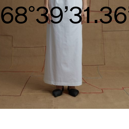
S/S26
71°40’32.71