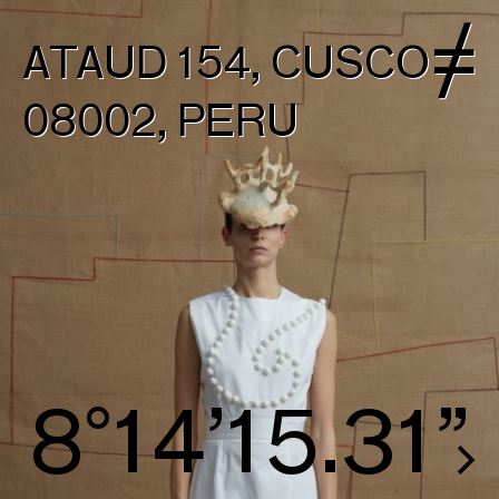
ATAUD 154, CUSCO
08002, PERU
8°15’15.97”