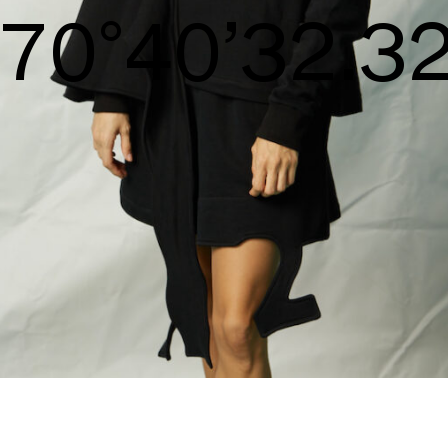
S/S26
72°41’33.29