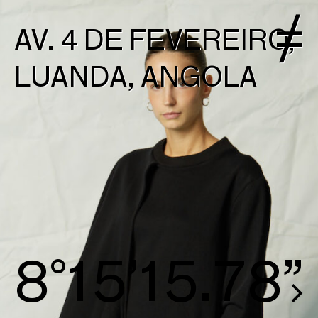
AV. 4 DE FEVEREIRO,
LUANDA, ANGOLA
8°15’16.25”