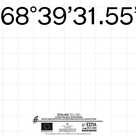
S/S26
69°39’31.94