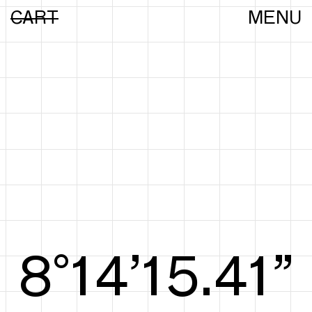
CART
MENU
8°14’15.60”