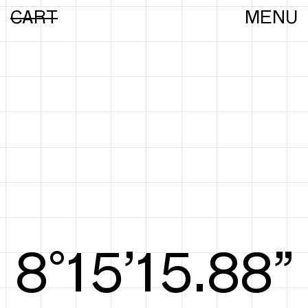
CART
MENU
8°15’16.07”