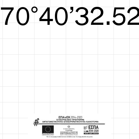
S/S26
71°41’32.90