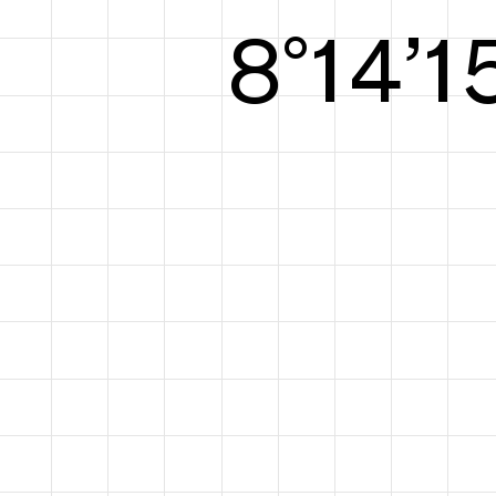
8°15’1