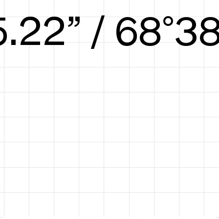
5.78” / 70°40