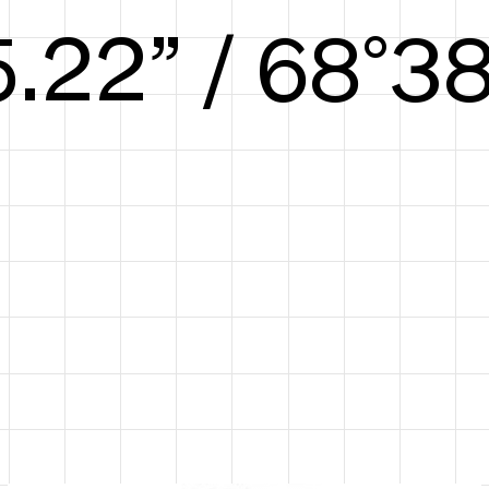
5.88” / 70°40