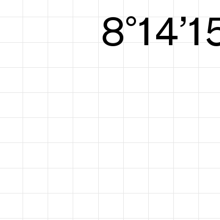
8°15’1