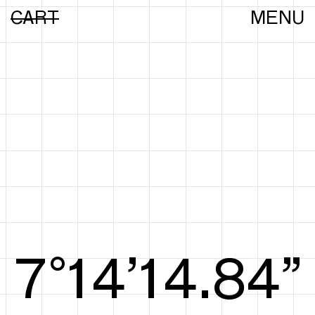
CART
MENU
8°14’15.03”