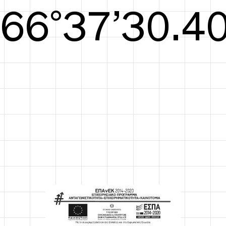
S/S26
67°38’30.78