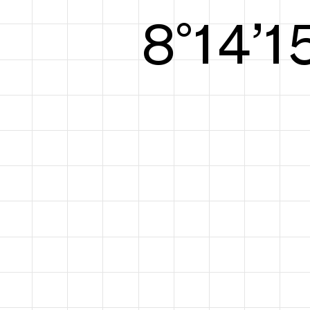
8°15’1