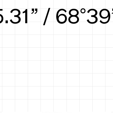
5.97” / 71°40