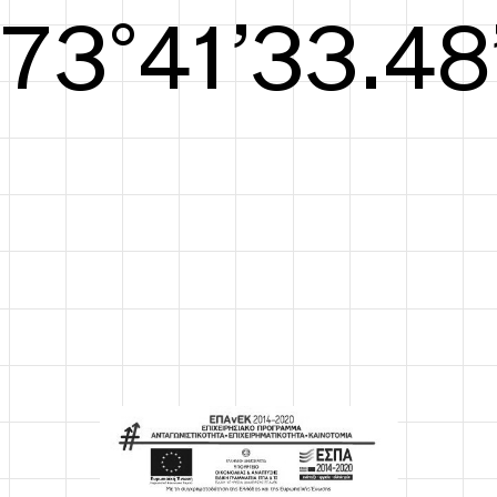
S/S26
73°42’33.86