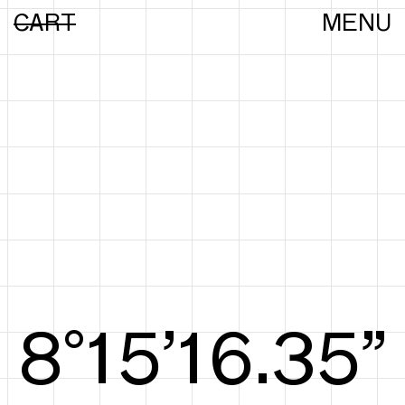
CART
MENU
8°15’16.54”