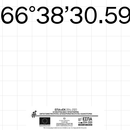
S/S26
67°38’30.98