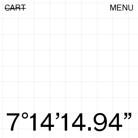
CART
MENU
8°14’15.13”