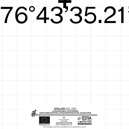
77°44’35.59