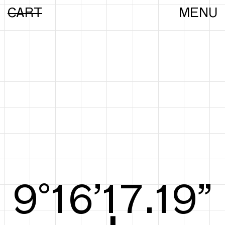
CART
MENU
9°16’17.38”