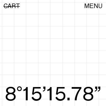
CART
MENU
8°15’16.07”