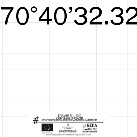
S/S26
71°41’32.90