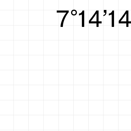
8°14’1