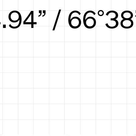
5.50” / 69°39