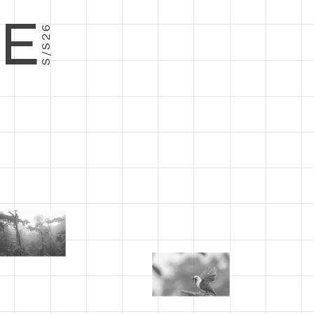
E
S/S26
−