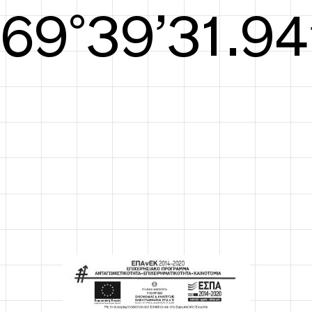
S/S26
70°40’32.52