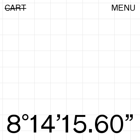
CART
MENU
8°15’15.88”