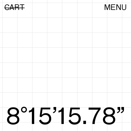
CART
MENU
8°15’15.97”