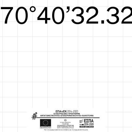
S/S26
71°40’32.71