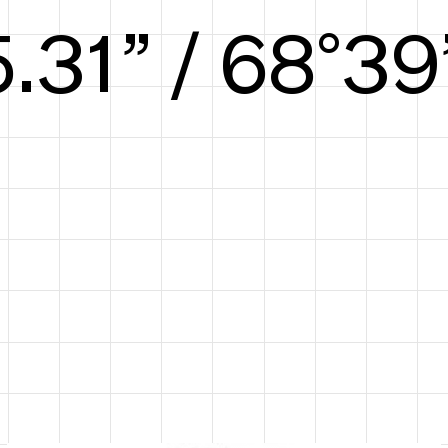
5.97” / 71°40