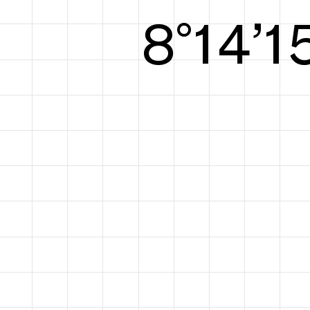
8°15’1