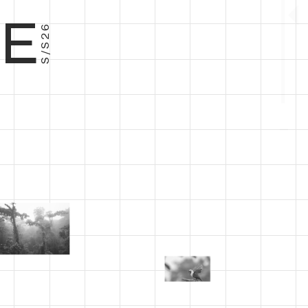
E
S/S26
−