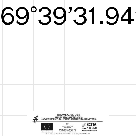
S/S26
70°40’32.32