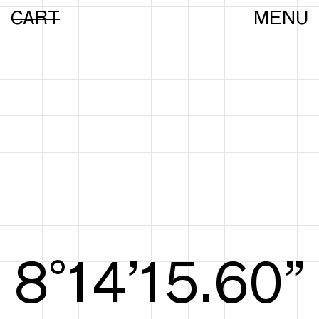
CART
MENU
8°15’15.78”