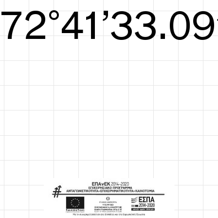
S/S26
73°41’33.48