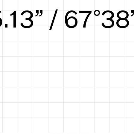
5.69” / 70°40