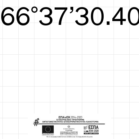
S/S26
67°38’30.78