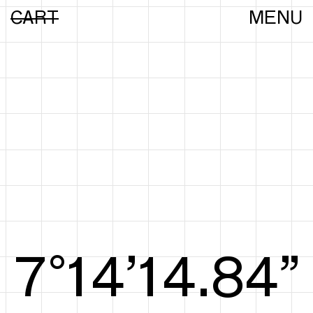
CART
MENU
8°14’15.03”