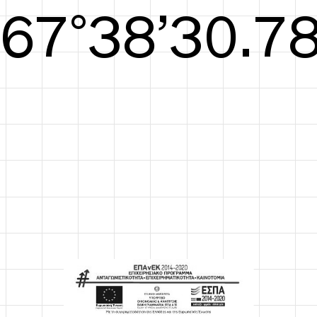
S/S26
68°38’31.17