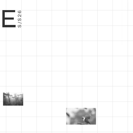
E
S/S26
−