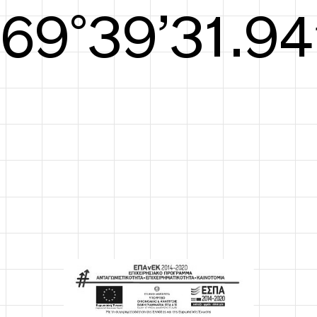
S/S26
70°40’32.32