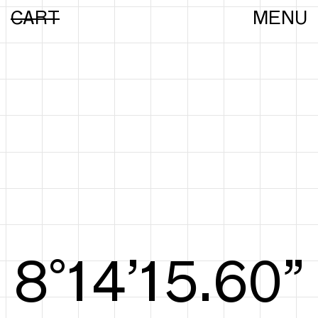
CART
MENU
8°15’15.78”