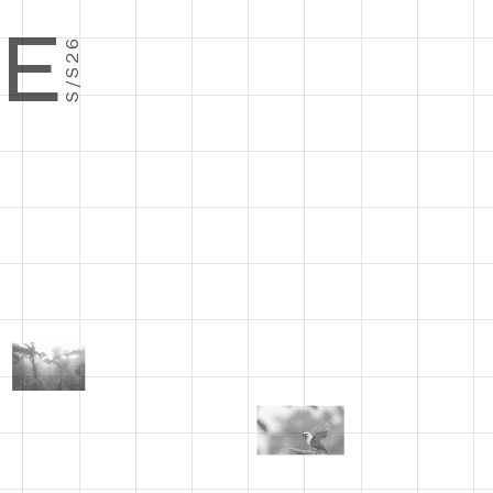
E
S/S26