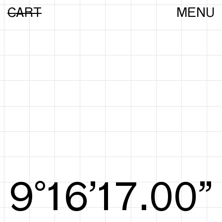
CART
MENU
9°16’17.19”