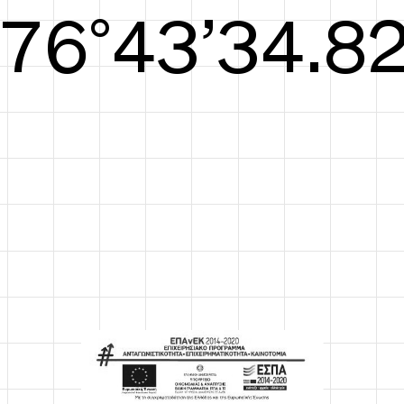
S/S26
76°43’35.21