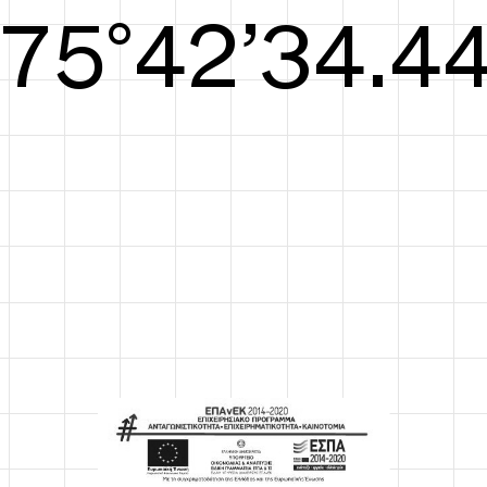
S/S26
76°43’34.82