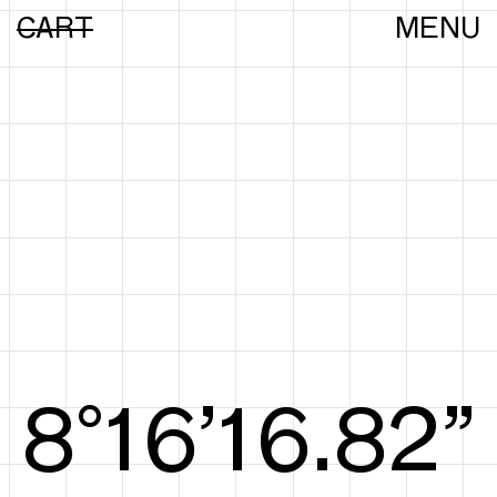
CART
MENU
9°16’17.00”