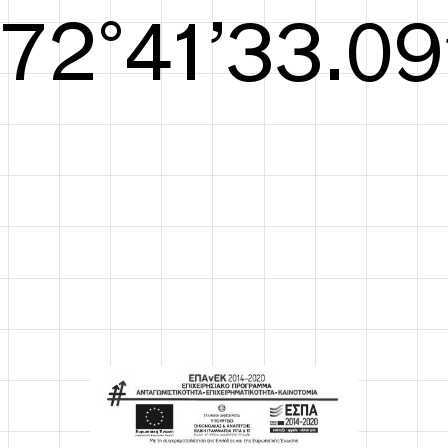
S/S26
73°41’33.48