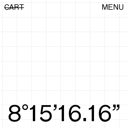
CART
MENU
8°15’16.35”