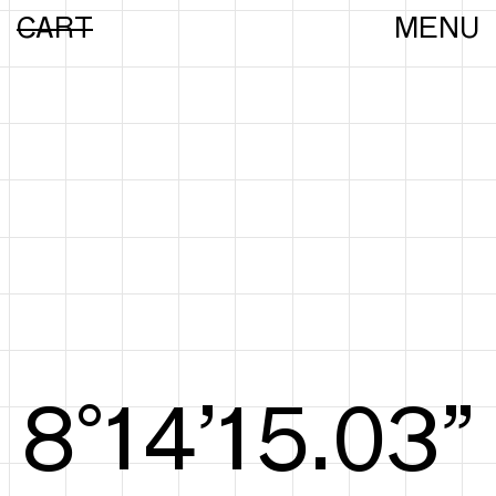
CART
MENU
8°14’15.22”