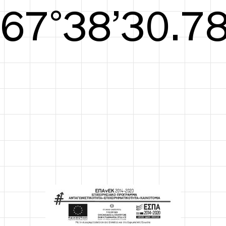
S/S26
68°38’31.17