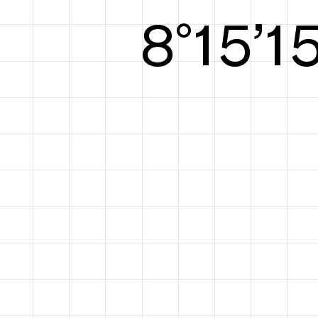
8°15’1