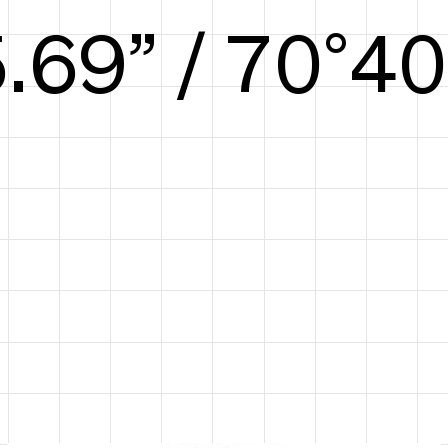
6.35” / 73°41