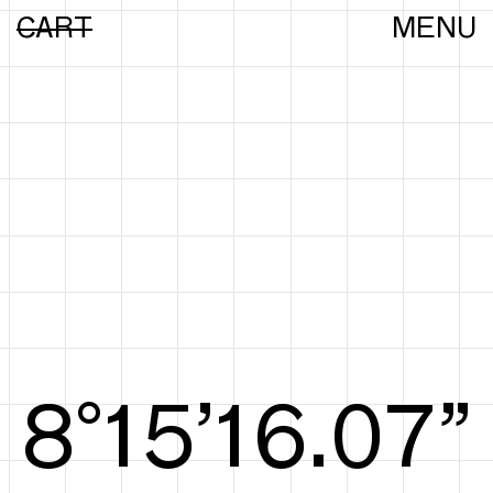
CART
MENU
8°15’16.35”