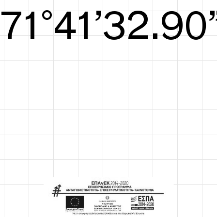
S/S26
73°41’33.48