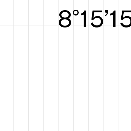
8°15’1