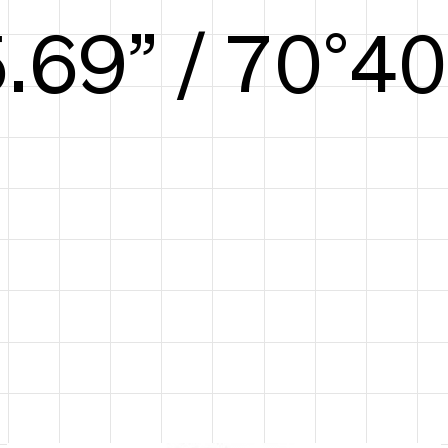
6.35” / 73°41