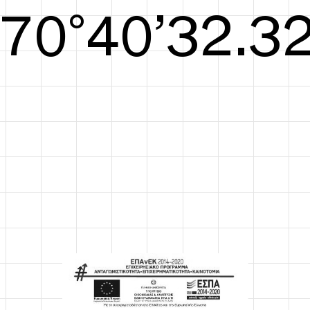
S/S26
71°40’32.71