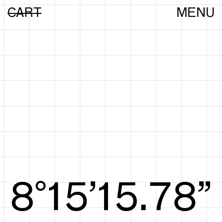
CART
MENU
8°15’15.97”