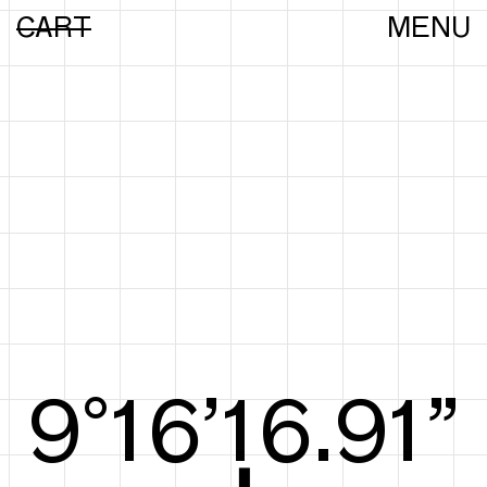
CART
MENU
9°16’17.10”