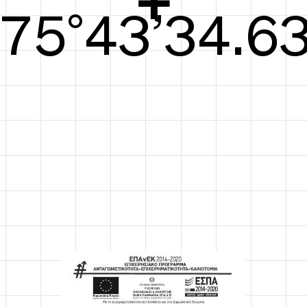
76°43’35.02