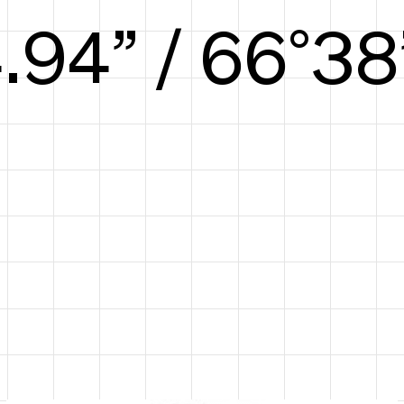
5.60” / 69°39