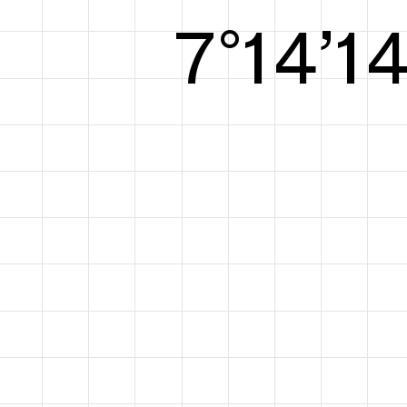
8°14’1