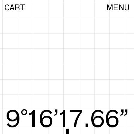
CART
MENU
9°17’17.85”