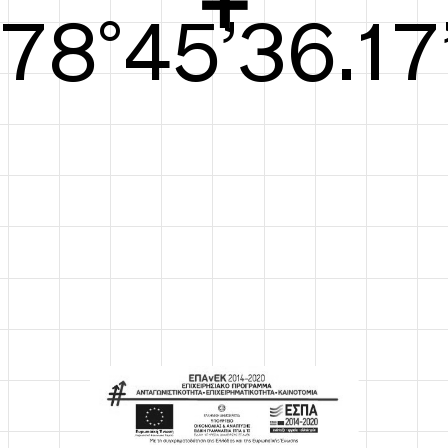
79°45’36.56