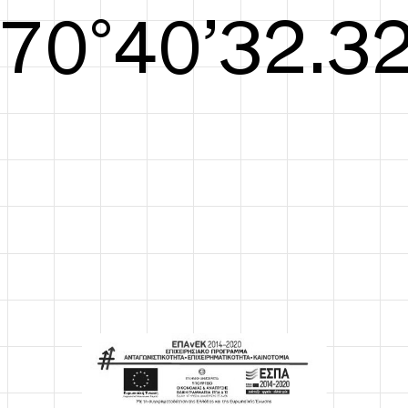
S/S26
71°40’32.71