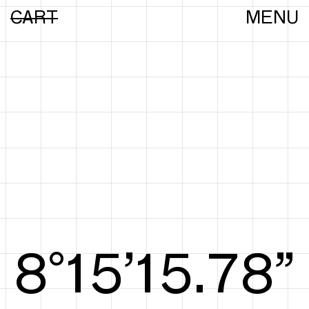
CART
MENU
8°15’15.97”