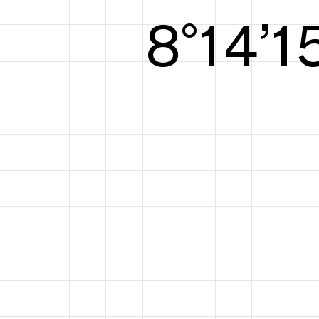
8°15’1