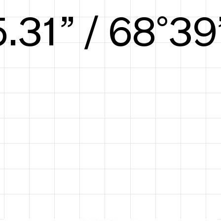
5.97” / 71°40