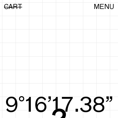
CART
MENU
9°16’17.57”