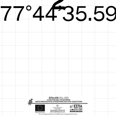
78°44’35.98