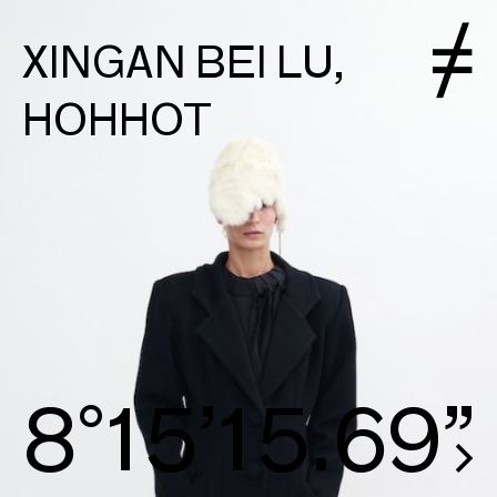
XINGAN BEI LU,
HOHHOT
8°15’15.97”