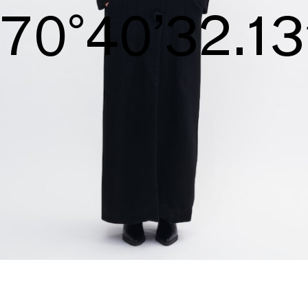
S/S26
71°40’32.71