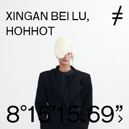
XINGAN BEI LU,
HOHHOT
8°15’15.97”