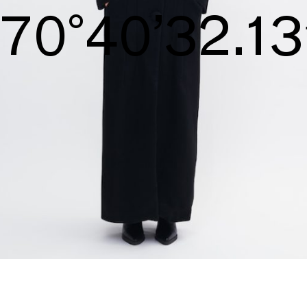
S/S26
71°40’32.71