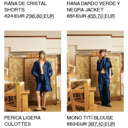
RANA DE CRISTAL
RANA DARDO VERDE Y
SHORTS
NEGRA JACKET
424
EUR
296.80
EUR
651
EUR
455.70
EUR
PERICA LIGERA
MONO TITÍ BLOUSE
CULOTTES
553
EUR
387.10
EUR