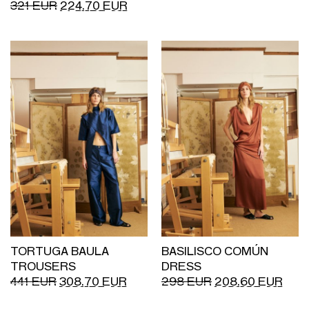
321
EUR
224.70
EUR
TORTUGA BAULA
BASILISCO COMÚN
TROUSERS
DRESS
441
EUR
308.70
EUR
298
EUR
208.60
EUR