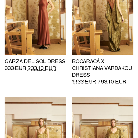
GARZA DEL SOL DRESS
BOCARACÁ X
333
EUR
233.10
EUR
CHRISTIANA VARDAKOU
DRESS
1,133
EUR
793.10
EUR