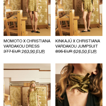
MOMOTO X CHRISTIANA
KINKAJÚ X CHRISTIANA
VARDAKOU DRESS
VARDAKOU JUMPSUIT
377
EUR
263.90
EUR
895
EUR
626.50
EUR