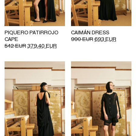
PIQUERO PATIRROJO
CAIMÁN DRESS
CAPE
990
EUR
693
EUR
542
EUR
379.40
EUR