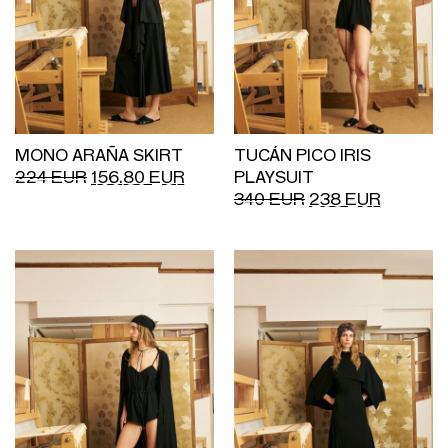
MONO ARAÑA SKIRT
TUCÁN PICO IRIS
224
EUR
156.80
EUR
PLAYSUIT
340
EUR
238
EUR